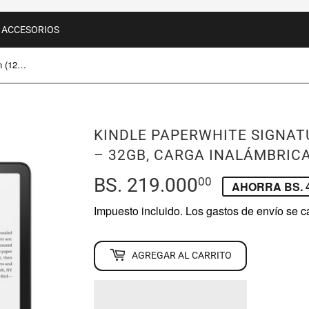
ACCESORIOS
Kindle Paperwhite Signature Edition (12th Gen) – 32GB, Carga Inalámbrica y Brillo Automático
KINDLE PAPERWHITE SIGNATU
– 32GB, CARGA INALÁMBRIC
BS. 219.000
BS.
00
AHORRA BS. 4
219.000,00
Impuesto incluido. Los
gastos de envío
se ca
AGREGAR AL CARRITO