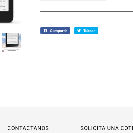
Compartir
Compartir
Tuitear
Tuitear
en
en
Facebook
Twitter
CONTACTANOS
SOLICITA UNA COT