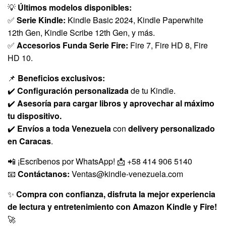
💡
Últimos modelos disponibles:
✅
Serie Kindle:
Kindle Basic 2024, Kindle Paperwhite
12th Gen, Kindle Scribe 12th Gen, y más.
✅
Accesorios Funda
Serie Fire:
Fire 7, Fire HD 8, Fire
HD 10.
📌
Beneficios exclusivos:
✔️
Configuración personalizada
de tu Kindle.
✔️
Asesoría para cargar libros y aprovechar al máximo
tu dispositivo.
✔️
Envíos a toda Venezuela
con
delivery personalizado
en Caracas
.
📲 ¡Escríbenos por WhatsApp! 📩 +58 414 906 5140
📧
Contáctanos:
Ventas
@kindle-venezuela.com
✨
Compra con confianza, disfruta la mejor experiencia
de lectura y entretenimiento con Amazon Kindle y Fire!
🚀