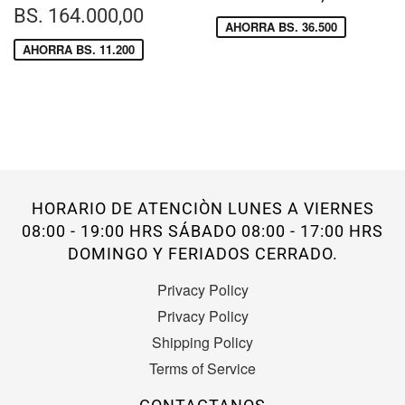
DE
182.
PRECIO
BS.
BS. 164.000,00
VENTA
AHORRA BS. 36.500
DE
164.000,00
VENTA
AHORRA BS. 11.200
HORARIO DE ATENCIÒN LUNES A VIERNES
08:00 - 19:00 HRS SÁBADO 08:00 - 17:00 HRS
DOMINGO Y FERIADOS CERRADO.
Privacy Policy
Privacy Policy
Shipping Policy
Terms of Service