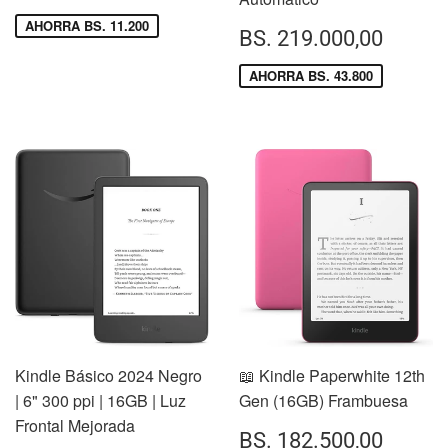
DE
164.000,00
VENTA
AHORRA BS. 11.200
PRECIO
BS.
BS. 219.000,00
DE
219.
VENTA
AHORRA BS. 43.800
Kindle Básico 2024 Negro
📖 Kindle Paperwhite 12th
| 6" 300 ppi | 16GB | Luz
Gen (16GB) Frambuesa
Frontal Mejorada
PRECIO
BS.
BS. 182.500,00