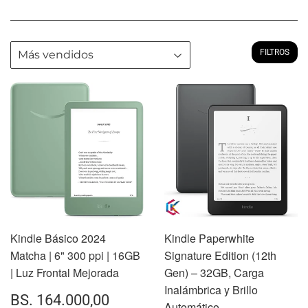
FILTROS
Kindle Básico 2024
Kindle Paperwhite
Matcha | 6" 300 ppi | 16GB
Signature Edition (12th
| Luz Frontal Mejorada
Gen) – 32GB, Carga
Inalámbrica y Brillo
PRECIO
BS.
BS. 164.000,00
Automático